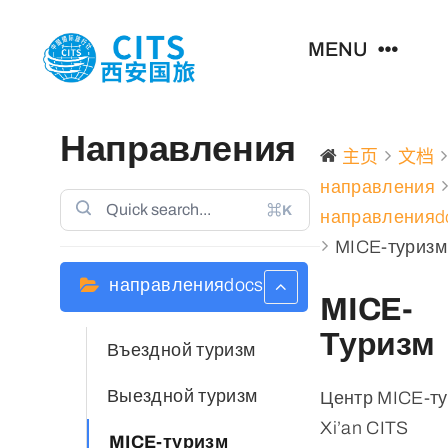
跳
至
MENU
内
容
首页
Направления
主页
文档
направления
主营业务
⌘K
направленияdo
MICE-туризм
新闻资讯
направленияdocs
MICE-
关于我们
Туризм
Въездной туризм
联系我们
Выездной туризм
Центр MICE-т
Xi’an CITS
MICE-туризм