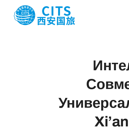
跳
至
内
容
Инте
Совме
Универса
Xi’a