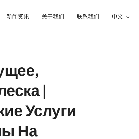
新闻资讯
关于我们
联系我们
中文
ущее,
еска |
ие Услуги
ны На