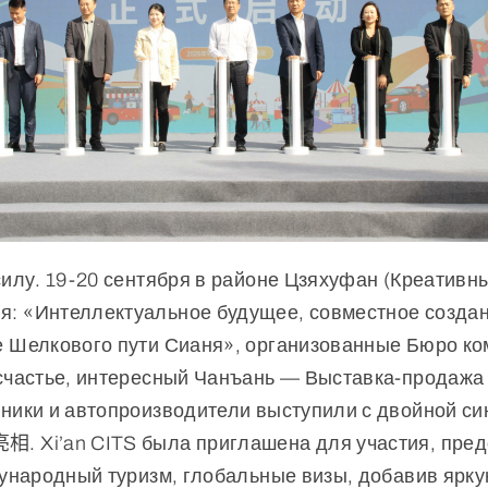
силу. 19-20 сентября в районе Цзяхуфан (Креативн
я: «Интеллектуальное будущее, совместное созда
е Шелкового пути Сианя», организованные Бюро к
счастье, интересный Чанъань — Выставка-продажа 
ники и автопроизводители выступили с двойной си
相. Xi’an CITS была приглашена для участия, пре
дународный туризм, глобальные визы, добавив ярк