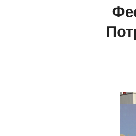
Фе
Пот