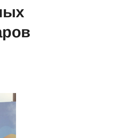
ных
аров