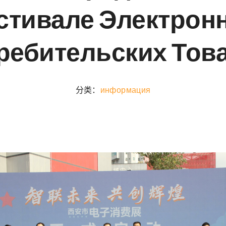
стивале Электрон
ребительских Тов
分类：
информация