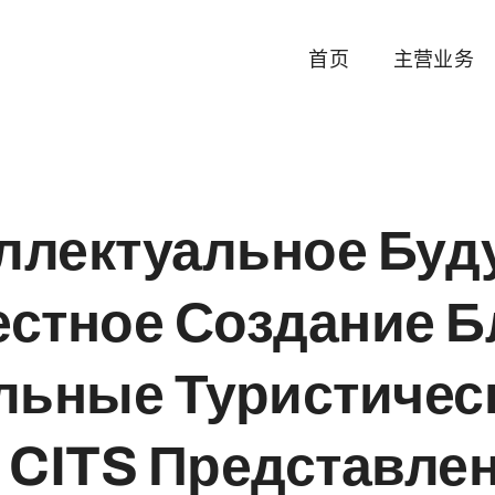
首页
主营业务
ллектуальное Буд
стное Создание Бл
льные Туристическ
n CITS Представле